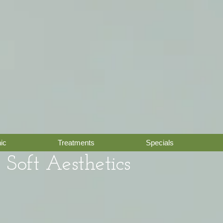
ic
Treatments
Specials
Soft Aesthetics